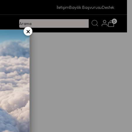
İletişim
Bayilik Başvurusu
Destek
0
×