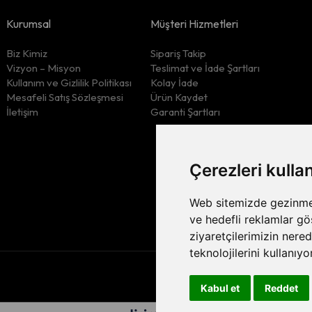
Kurumsal
Müşteri Hizmetleri
Biz Kimiz
Sipariş Takip
Vizyon – Misyon
Teslimat ve İade Şartları
Kullanım ve Gizlilik Politikası
Kolay İade
Mesafeli Satış Sözleşmesi
Ürün Kaydet
İletişim
Garanti Şartları
Çerezleri kulla
Web sitemizde gezinme d
ve hedefli reklamlar gö
ziyaretçilerimizin nere
teknolojilerini kullanıyo
Kabul et
Reddet