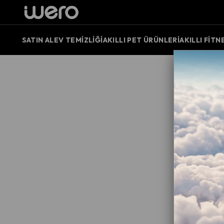
SATIN AL
EV TEMIZLIĞI
AKILLI PET ÜRÜNLERI
AKILLI FITN