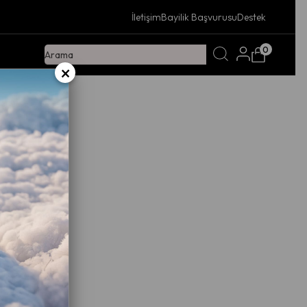
İletişim
Bayilik Başvurusu
Destek
0
×