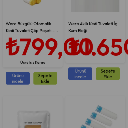
Wero Büzgülü Otomatik
Wero Akıllı Kedi Tuvaleti İç
Kedi Tuvaleti Çöp Poşeti –
Kum Eleği
₺799,00
₺1.65
3'lü Rulo / 30 Adet (Pro
Model Uyumlu)
Ücretsiz Kargo
Ürünü
Sepete
Ürünü
Sepete
incele
Ekle
incele
Ekle