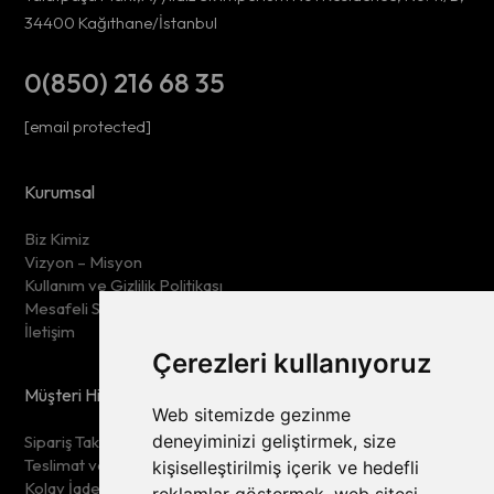
34400 Kağıthane/İstanbul
0(850) 216 68 35
[email protected]
Kurumsal
Biz Kimiz
Vizyon – Misyon
Kullanım ve Gizlilik Politikası
Mesafeli Satış Sözleşmesi
İletişim
Çerezleri kullanıyoruz
Müşteri Hizmetleri
Web sitemizde gezinme
deneyiminizi geliştirmek, size
Sipariş Takip
Teslimat ve İade Şartları
kişiselleştirilmiş içerik ve hedefli
Kolay İade