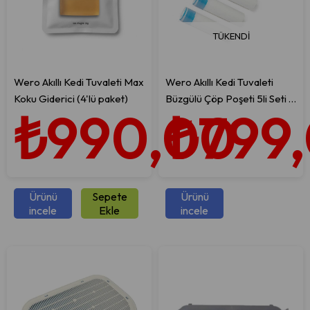
TÜKENDI
Wero Akıllı Kedi Tuvaleti Max
Wero Akıllı Kedi Tuvaleti
Koku Giderici (4'lü paket)
Büzgülü Çöp Poşeti 5li Seti (
₺990,00
₺799
5 X 15 Adet - Orjinal)
Ürünü
Sepete
Ürünü
incele
Ekle
incele