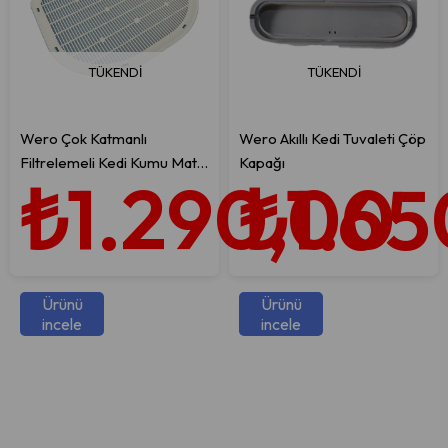
TÜKENDI
TÜKENDI
Wero Çok Katmanlı
Wero Akıllı Kedi Tuvaleti Çöp
Filtrelemeli Kedi Kumu Matı,
Kapağı
₺1.290,00
₺1.65
Yeniden Kullanılabilir
Dökülmeye Karşı Korumalı
Ürünü
Ürünü
incele
incele