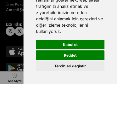
reklamlar göstermek, web sitesi
Ürün Kaydet
trafiğimizi analiz etmek ve
Garanti Şartları
ziyaretçilerimizin nereden
geldiğini anlamak için çerezleri ve
Bizi Takip Edin
diğer izleme teknolojilerini
kullanıyoruz.
Kabul et
Reddet
Tercihleri değiştir
Anasayfa
Favorilerim
Sepetim
Üye Girişi
© 2026 Wero Tech , All Rights Reserved