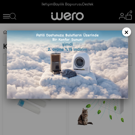
İletişim
Bayilik Başvurusu
Destek
0
×
Kum Kabı Aksesuarları
Kum Kabı Aksesuarları
Sıralama
Filtreleme