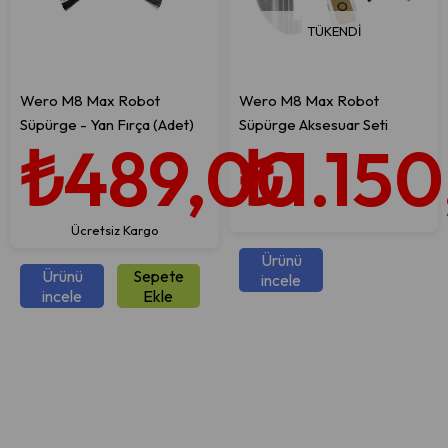
TÜKENDI
Wero M8 Max Robot
Wero M8 Max Robot
Süpürge - Yan Fırça (Adet)
Süpürge Aksesuar Seti
₺489,00
₺1.15
Ücretsiz Kargo
Ürünü
Ürünü
Sepete
incele
incele
Ekle