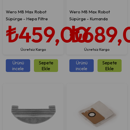
Wero M8 Max Robot
Wero M8 Max Robot
Süpürge - Hepa Filtre
Süpürge - Kumanda
₺459,00
₺689,
Ücretsiz Kargo
Ücretsiz Kargo
Ürünü
Sepete
Ürünü
Sepete
incele
Ekle
incele
Ekle