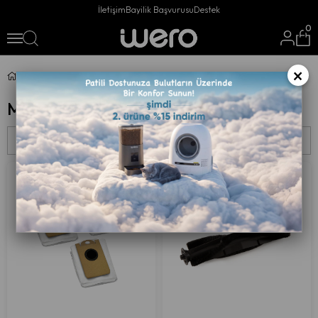
İletişim
Bayilik Başvurusu
Destek
0
×
M8 Max Aksesuarları
M8 Max Aksesuarları
Sıralama
Filtreleme