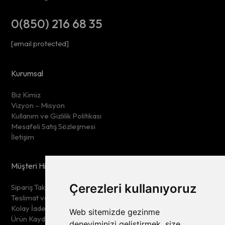
0(850) 216 68 35
[email protected]
Kurumsal
Biz Kimiz
Vizyon – Misyon
Kullanım ve Gizlilik Politikası
Mesafeli Satış Sözleşmesi
İletişim
Müşteri Hizmetleri
Çerezleri kullanıyoruz
Sipariş Takip
Teslimat ve İade Şartları
Kolay İade
Web sitemizde gezinme
Ürün Kaydet
deneyiminizi geliştirmek, size