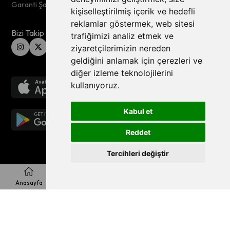
Garanti Şartları
kişiselleştirilmiş içerik ve hedefli
reklamlar göstermek, web sitesi
Bizi Takip Edin
trafiğimizi analiz etmek ve
ziyaretçilerimizin nereden
geldiğini anlamak için çerezleri ve
diğer izleme teknolojilerini
kullanıyoruz.
Kabul et
Reddet
Tercihleri değiştir
© 2026 Wero Tech , All Rights Reserved
Anasayfa
Favorilerim
Sepetim
Üye Girişi