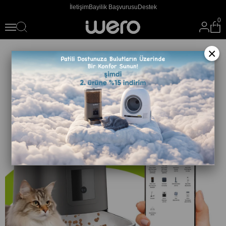
İletişim
Bayilik Başvurusu
Destek
0
×