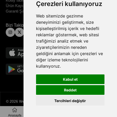
Kolay İade
Çerezleri kullanıyoruz
Ürün Kaydet
Garanti Şartları
Web sitemizde gezinme
deneyiminizi geliştirmek, size
Bizi Takip Edin
kişiselleştirilmiş içerik ve hedefli
reklamlar göstermek, web sitesi
trafiğimizi analiz etmek ve
ziyaretçilerimizin nereden
geldiğini anlamak için çerezleri ve
diğer izleme teknolojilerini
kullanıyoruz.
Kabul et
Reddet
Tercihleri değiştir
© 2026 Wero Tech , All Rights Reserved
Anasayfa
Favorilerim
Sepetim
Üye Girişi