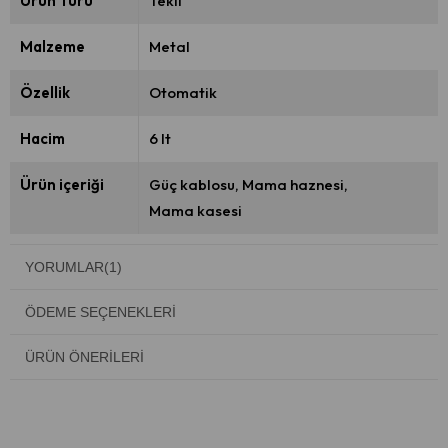
Ürün Türü
Tekli
Malzeme
Metal
Özellik
Otomatik
Hacim
6 lt
Ürün içeriği
Güç kablosu
Mama haznesi
Mama kasesi
YORUMLAR
(1)
ÖDEME SEÇENEKLERI
ÜRÜN ÖNERILERI