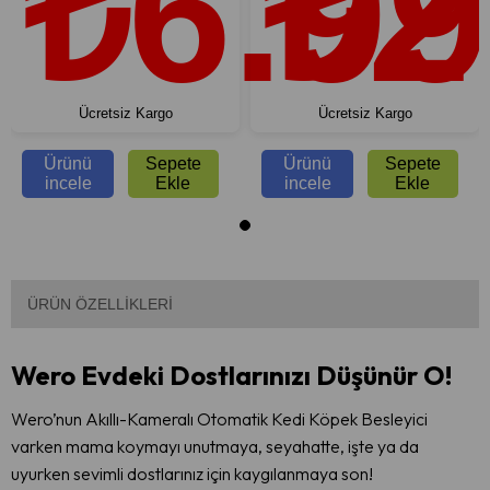
₺6.99
₺2
Metal Kase, Beyaz
Zamanlayıcı Ayarlı Otomatik
Evcil Hayvan Besleyici -
Beyaz
Ücretsiz Kargo
Ücretsiz Kargo
Ürünü
Sepete
Ürünü
Sepete
incele
Ekle
incele
Ekle
ÜRÜN ÖZELLIKLERI
Wero Evdeki Dostlarınızı Düşünür O!
Wero’nun Akıllı-Kameralı Otomatik Kedi Köpek Besleyici
varken mama koymayı unutmaya, seyahatte, işte ya da
uyurken sevimli dostlarınız için kaygılanmaya son!