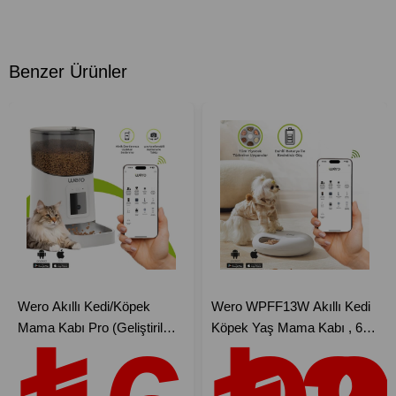
Benzer Ürünler
Wero Akıllı Kedi/Köpek
Wero WPFF13W Akıllı Kedi
Mama Kabı Pro (Geliştirilmiş
Köpek Yaş Mama Kabı , 6
2025 versiyon) 1080p
Öğün Kedi Mama Dağıtıcısı,
Ayarlanabilir Kamera, 6 Lt,
Wifi APP Kontrolü Uzaktan
Wifi Kontrol, Pet Feeder,
Besleme, Sıkışma Önleyici,