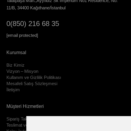
Talatpaşa Mah.,Ayyıldız Sk Imperium No1 Residence, No:
11/B, 34400 Kağıthane/İstanbul
0(850) 216 68 35
[email protected]
Kurumsal
Biz Kimiz
Vizyon – Misyon
Kullanım ve Gizlilik Politikası
Mesafeli Satış Sözleşmesi
İletişim
Müşteri Hizmetleri
Sipariş Takip
Teslimat ve İade Şartları