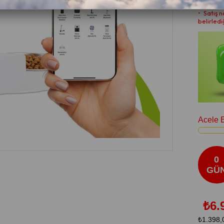
•⁠ ⁠Ürün 
•⁠ ⁠Satış
belirledi
Acele 
0
GÜ
₺6.
₺1.398,