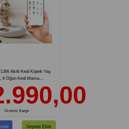
3W Akıllı Kedi Köpek Yaş
, 6 Öğün Kedi Mama
2.990,00
 Wifi APP Kontrolü Uzaktan
kışma Önleyici, Zamanlayıcı
tik Evcil Hayvan Besleyici -
Ücretsiz Kargo
cele
Sepete Ekle