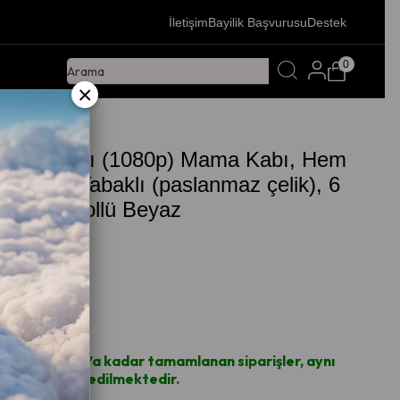
İletişim
Bayilik Başvurusu
Destek
0
×
 Kameralı (1080p) Mama Kabı, Hem
hem Çift Tabaklı (paslanmaz çelik), 6
WiFi Kontrollü Beyaz
4.8
Noktaları
içi saat 14.00’a kadar tamamlanan siparişler, aynı
rgoya teslim edilmektedir.