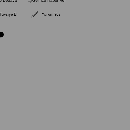
o Bedava
Gelince Haber Ver
Tavsiye Et
Yorum Yaz