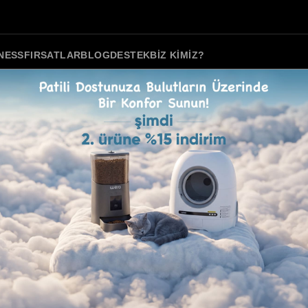
TNESS
FIRSATLAR
BLOG
DESTEK
BIZ KIMIZ?
Wero
Tek 
Lt, 
Satış 
Hafta 
gün ka