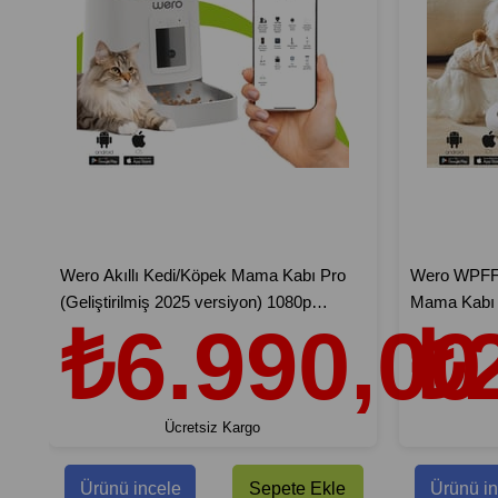
Wero Akıllı Kedi/Köpek Mama Kabı Pro
Wero WPFF1
(Geliştirilmiş 2025 versiyon) 1080p
Mama Kabı 
₺6.990,00
₺
Ayarlanabilir Kamera, 6 Lt, Wifi Kontrol,
Dağıtıcısı,
Pet Feeder, Metal Kase, Beyaz
Besleme, Sı
Ayarlı Otoma
Beyaz
Ücretsiz Kargo
Ürünü incele
Sepete Ekle
Ürünü in