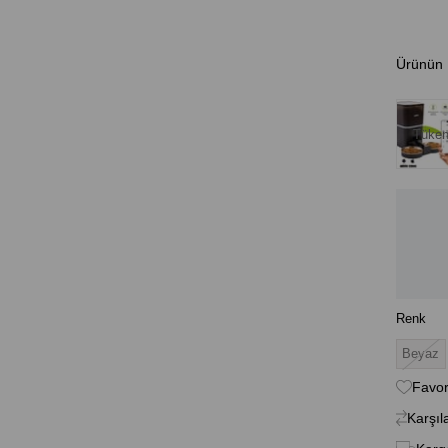
Ürünün 
Tüken
Renk
Beyaz
Favor
Karşıl