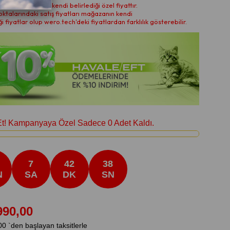
fiyatı wero.tech'in kendi belirlediği özel fiyattır.
 noktalarındaki satış fiyatları mağazanın kendi
ği fiyatlar olup wero.tech'deki fiyatlardan farklılık gösterebilir.
Et! Kampanyaya Özel Sadece
0
Adet Kaldı.
7
42
36
N
SA
DK
SN
990,00
00
`den başlayan taksitlerle