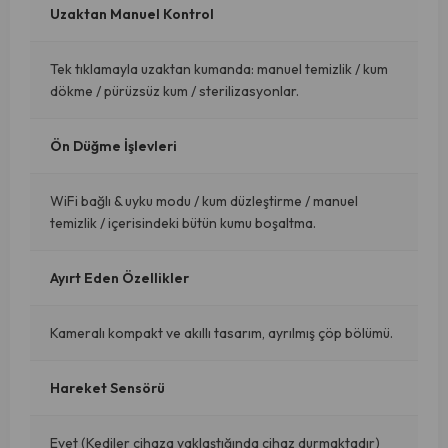
Uzaktan Manuel Kontrol
Tek tıklamayla uzaktan kumanda: manuel temizlik / kum
dökme / pürüzsüz kum / sterilizasyonlar.
Ön Düğme İşlevleri
WiFi bağlı & uyku modu / kum düzleştirme / manuel
temizlik / içerisindeki bütün kumu boşaltma.
Ayırt Eden Özellikler
Kameralı kompakt ve akıllı tasarım, ayrılmış çöp bölümü.
Hareket Sensörü
Evet (Kediler cihaza yaklaştığında cihaz durmaktadır)