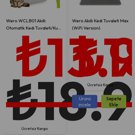
Wero WCLB01 Akıllı
Wero Akıllı Kedi Tuvaleti Max
₺13.
₺1
Otomatik Kedi Tuvaleti/Kum
(WiFi Version)
Kabı, Kızılötesi ve Ağırlık
Sensörlü, 65L+9L Geniş
Hacim, Kendi Kendini
Temizleme, Uygulamadan
Kontrol
₺18.
Ücretsiz Kargo
Ürünü
Sepete
incele
Ekle
Ücretsiz Kargo