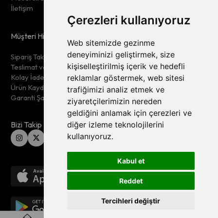
İletişim
Çerezleri kullanıyoruz
Müşteri Hizmetleri
Web sitemizde gezinme
deneyiminizi geliştirmek, size
Sipariş Takip
kişiselleştirilmiş içerik ve hedefli
Teslimat ve İade Şartları
Kolay İade
reklamlar göstermek, web sitesi
Ürün Kaydet
trafiğimizi analiz etmek ve
Garanti Şartları
ziyaretçilerimizin nereden
geldiğini anlamak için çerezleri ve
Bizi Takip Edin
diğer izleme teknolojilerini
kullanıyoruz.
Kabul et
Reddet
Tercihleri değiştir