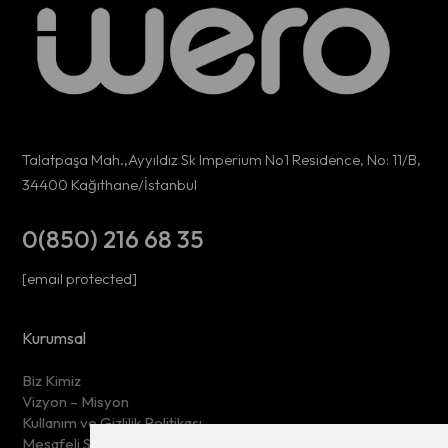
Talatpaşa Mah.,Ayyıldız Sk Imperium No1 Residence, No: 11/B,
34400 Kağıthane/İstanbul
0(850) 216 68 35
[email protected]
Kurumsal
Biz Kimiz
Vizyon – Misyon
Kullanım ve Gizlilik Politikası
Mesafeli Satış Sözleşmesi