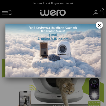
İletişim
Bayilik Başvurusu
Destek
0
×