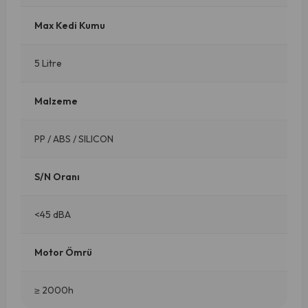
Max Kedi Kumu
5 Litre
Malzeme
PP / ABS / SILICON
S/N Oranı
<45 dBA
Motor Ömrü
≥ 2000h