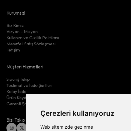
Kurumsal
Biz Kimiz
Vizyon – Misyon
Kullanım ve Gizlilik Politikası
Mesafeli Satış Sözleşmesi
İletişim
Müşteri Hizmetleri
Sipariş Takip
Teslimat ve İade Şartları
Kolay İade
Ürün Kaydet
Garanti Şartları
Çerezleri kullanıyoruz
Bizi Takip Edin
Web sitemizde gezinme