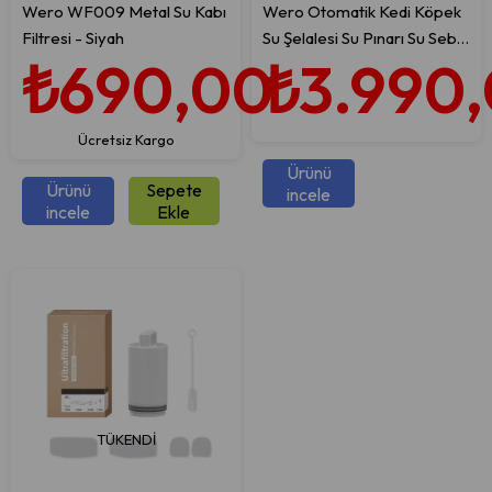
Wero WF009 Metal Su Kabı
Wero Otomatik Kedi Köpek
Filtresi - Siyah
Su Şelalesi Su Pınarı Su Sebili
₺690,00
₺3.990
(Paslanmaz Çelik) - Hareket
Sensörü - 5200 mAh Şarj
Edilebilir Batarya 180 Gün
Ücretsiz Kargo
Bekleme Süresi - 3.5 Lt
Otomatik Su Temizleme -
Ürünü
Ürünü
Sepete
incele
Beyaz
incele
Ekle
TÜKENDI