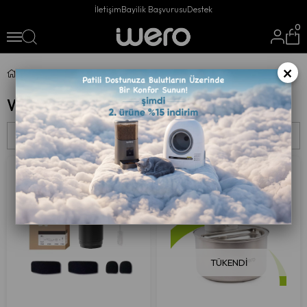
İletişim
Bayilik Başvurusu
Destek
0
×
Wero Paslanmaz Çelik Su Kapları
Wero Paslanmaz Çelik Su Kapları
Sıralama
Filtreleme
TÜKENDI