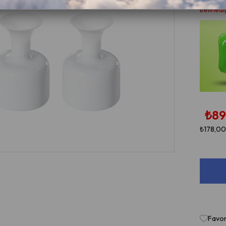
•⁠ ⁠Satış
belirledi
₺89
₺178,00
Favor