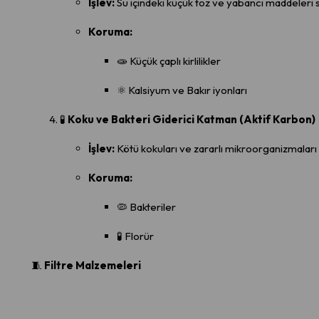
İşlev:
Su içindeki küçük toz ve yabancı maddeleri 
Koruma:
🧫 Küçük çaplı kirlilikler
⚛️ Kalsiyum ve Bakır iyonları
🧪
Koku ve Bakteri Giderici Katman (Aktif Karbon)
İşlev:
Kötü kokuları ve zararlı mikroorganizmaları u
Koruma:
🦠 Bakteriler
🧪 Florür
🧵
Filtre Malzemeleri