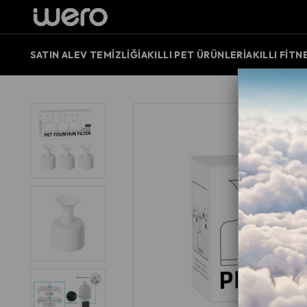
SATIN AL
EV TEMIZLIĞI
AKILLI PET ÜRÜNLERI
AKILLI FITN