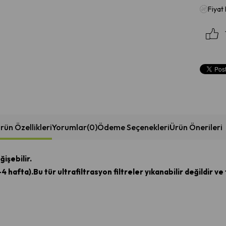
Fiyat
rün Özellikleri
Yorumlar
(0)
Ödeme Seçenekleri
Ürün Önerileri
ğişebilir.
4 hafta).Bu tür ultrafiltrasyon filtreler yıkanabilir değildir ve 