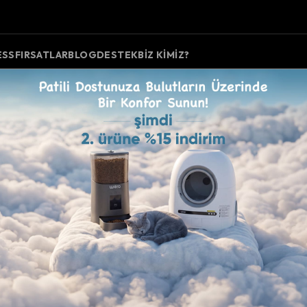
ESS
FIRSATLAR
BLOG
DESTEK
BIZ KIMIZ?
Wero
Filtr
Satış 
Hafta 
gün ka
•⁠ ⁠Ürün 