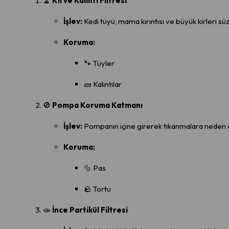
🧹
Kıl ve Kalıntı Filtresi
İşlev:
Kedi tüyü, mama kırıntısı ve büyük kirleri süz
Koruma:
🐾 Tüyler
🧱 Kalıntılar
🚫
Pompa Koruma Katmanı
İşlev:
Pompanın içine girerek tıkanmalara neden ol
Koruma:
🔩 Pas
🪨 Tortu
🧫
İnce Partikül Filtresi