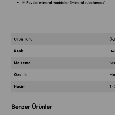
🧬 Faydalı mineral maddeler (Mineral substances)
Ürün Türü
Üç
Renk
Be
Malzeme
Se
Özellik
Ma
Hacim
1 - 
Benzer Ürünler