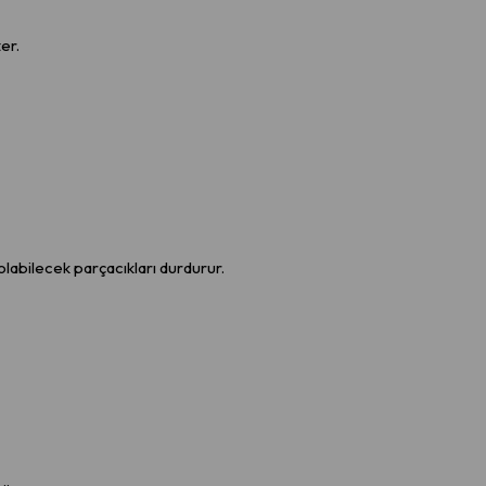
er.
abilecek parçacıkları durdurur.