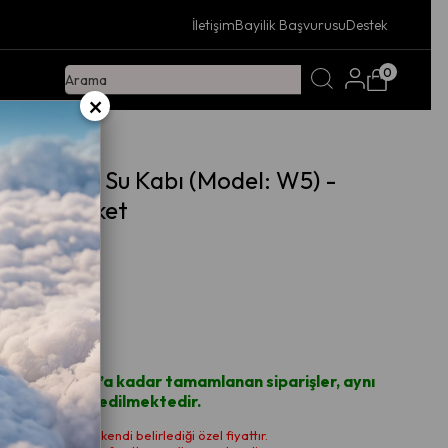
İletişim
Bayilik Başvurusu
Destek
0
×
 Seramik Su Kabı (Model: W5) -
esi 3'lü Paket
4.5
Noktaları
içi saat 14.00’a kadar tamamlanan siparişler, aynı
rgoya teslim edilmektedir.
fiyatı wero.tech'in kendi belirlediği özel fiyattır.