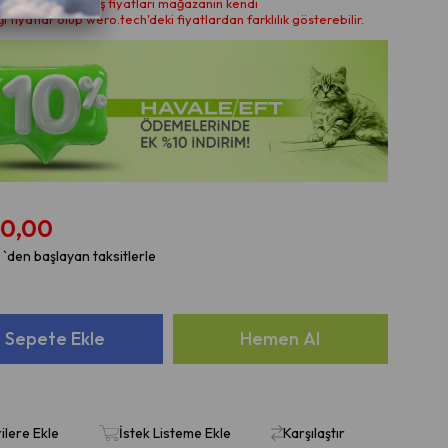
 noktalarındaki satış fiyatları mağazanın kendi
ği fiyatlar olup wero.tech'deki fiyatlardan farklılık gösterebilir.
0,00
`den başlayan taksitlerle
ilere Ekle
İstek Listeme Ekle
Karşılaştır