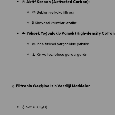
💠
Aktif Karbon (Activated Carbon):
🦠 Bakteri ve koku filtresi
🧪 Kimyasal kalıntıları azaltır
☁️
Yüksek Yoğunluklu Pamuk (High-density Cotton)
🧫 İnce fiziksel parçacıkları yakalar
🧹 Kir ve toz tutucu görevi görür
💧
Filtrenin Geçişine İzin Verdiği Maddeler
💧 Saf su (H₂O)