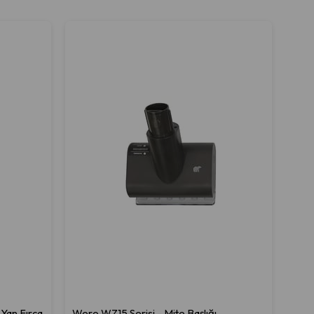
Yan Fırça
Wero WZ15 Serisi - Mite Başlığı