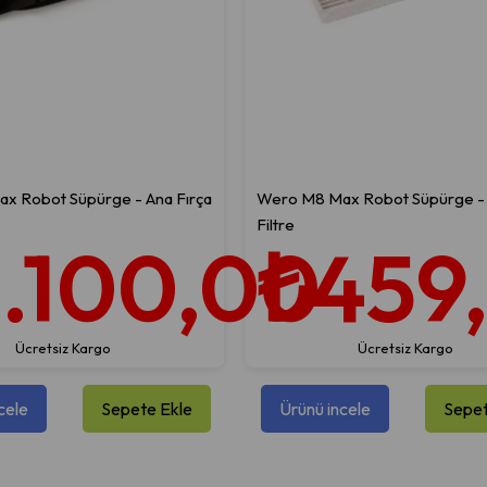
x Robot Süpürge - Ana Fırça
Wero M8 Max Robot Süpürge -
Filtre
1.100,00
₺459
Ücretsiz Kargo
Ücretsiz Kargo
cele
Sepete Ekle
Ürünü incele
Sepet