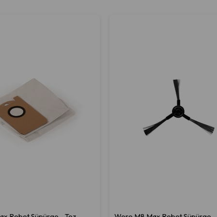
x Robot Süpürge - Toz
Wero M8 Max Robot Süpürge - 