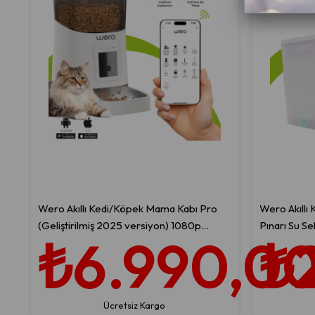
Wero Akıllı Kedi/Köpek Mama Kabı Pro
Wero Akıllı 
(Geliştirilmiş 2025 versiyon) 1080p
Pınarı Su Seb
₺6.990,0
₺
Ayarlanabilir Kamera, 6 Lt, Wifi Kontrol,
Otomatik S
Pet Feeder, Metal Kase, Beyaz
Ücretsiz Kargo