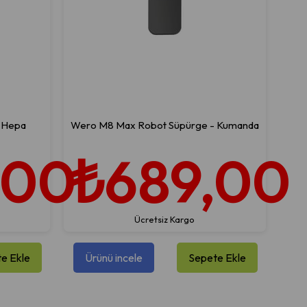
 Hepa
Wero M8 Max Robot Süpürge - Kumanda
,00
₺689,00
Ücretsiz Kargo
e Ekle
Ürünü incele
Sepete Ekle