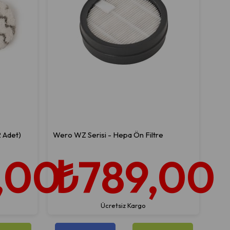
 Adet)
Wero WZ Serisi - Hepa Ön Filtre
,00
₺789,00
Ücretsiz Kargo