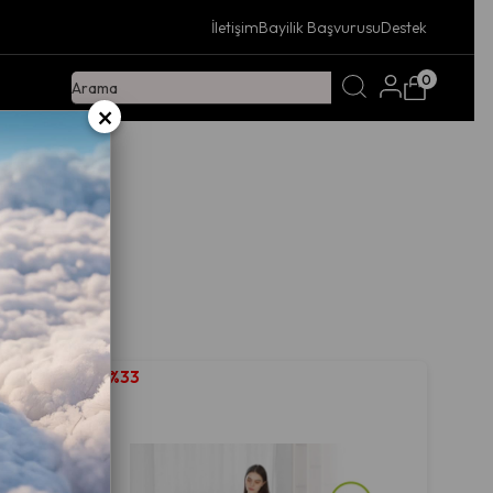
İletişim
Bayilik Başvurusu
Destek
0
×
%33