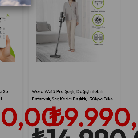
i Su
Wero Wz15 Pro Şarjlı, Değiştirilebilir
Lt
Bataryalı, Saç Kesici Başlıklı, , 30kpa Dikey
90,00
₺9.990
Süpürge-Yedek Bataryalı