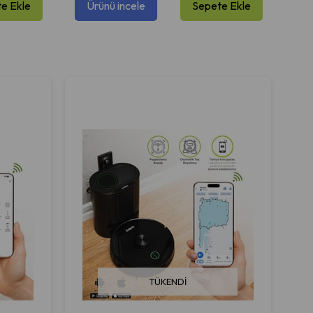
e Ekle
Ürünü incele
Sepete Ekle
TÜKENDI