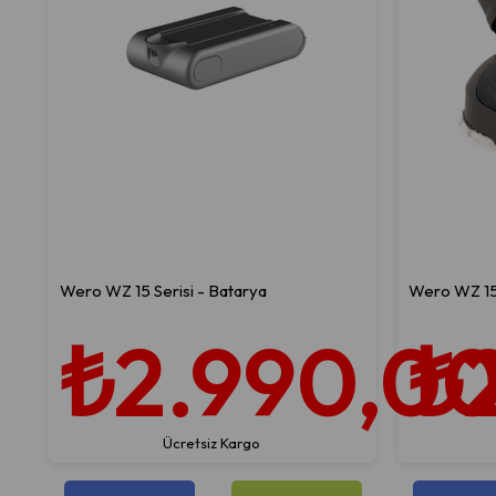
Wero WZ 15 Serisi - Batarya
Wero WZ 15 
₺2.990,0
₺
Ücretsiz Kargo