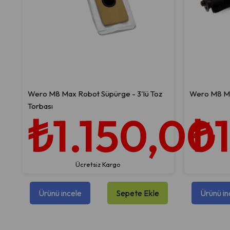
Wero M8 Max Robot Süpürge - 3'lü Toz
Wero M8 Ma
Torbası
₺1.150,00
₺
Ücretsiz Kargo
Ürünü incele
Sepete Ekle
Ürünü in