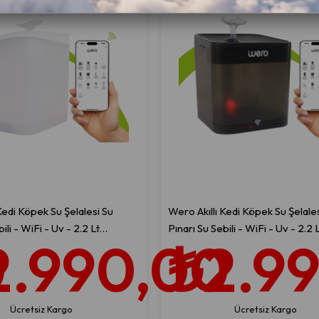
Kedi Köpek Su Şelalesi Su
Wero Akıllı Kedi Köpek Su Şelales
ili - WiFi - Uv - 2.2 Lt
Pınarı Su Sebili - WiFi - Uv - 2.2 
0
2.990,00
₺2.9
u Temizleme – Beyaz
Otomatik Su Temizleme – Siyah
Ücretsiz Kargo
Ücretsiz Kargo