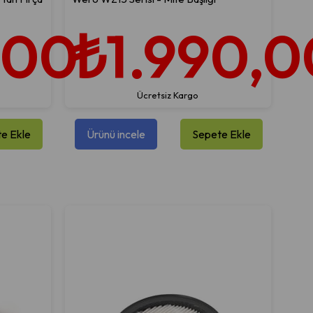
,00
₺1.990,0
Ücretsiz Kargo
e Ekle
Ürünü incele
Sepete Ekle