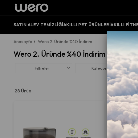
SATIN AL
EV TEMIZLIĞI
AKILLI PET ÜRÜNLERI
AKILLI FITN
Anasayfa
Wero 2. Üründe %40 İndirim
Wero 2. Üründe %40 İndirim
Filtreler
Kategoriler
28 Ürün