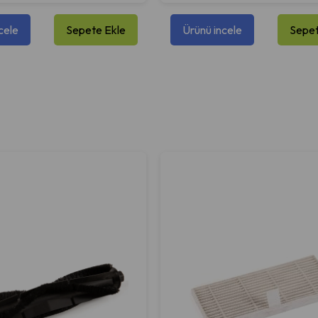
cele
Sepete Ekle
Ürünü incele
Sepet