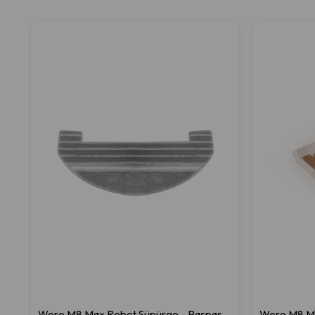
Wero M8 Max Robot Süpürge - Paspas
Wero M8 Ma