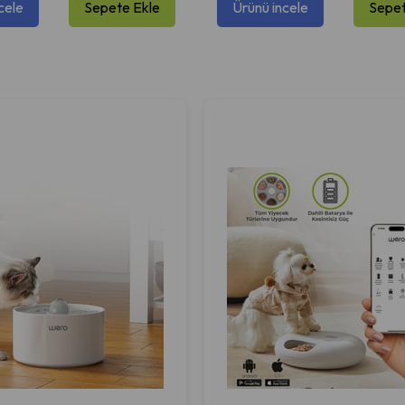
cele
Sepete Ekle
Ürünü incele
Sepet