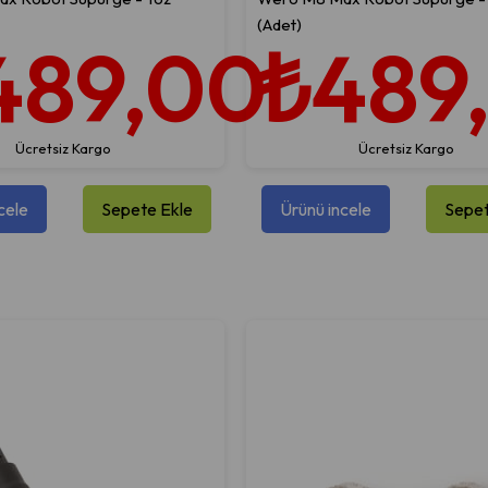
(Adet)
489,00
₺489
Ücretsiz Kargo
Ücretsiz Kargo
cele
Sepete Ekle
Ürünü incele
Sepet